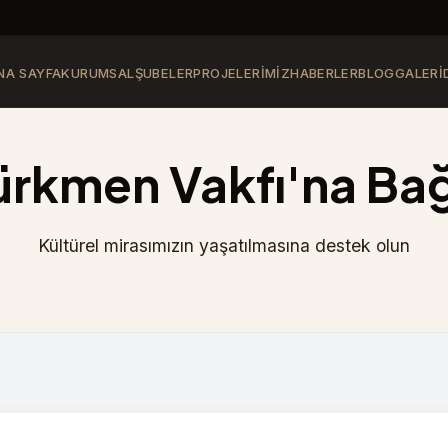
NA SAYFA
KURUMSAL
ŞUBELER
PROJELERIMIZ
HABERLER
BLOG
GALERI
ürkmen Vakfı'na Bağ
Kültürel mirasımızın yaşatılmasına destek olun