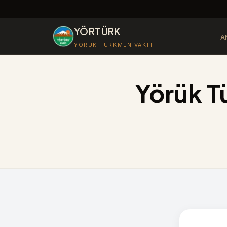
YÖRTÜRK
A
YÖRÜK TÜRKMEN VAKFI
Yörük T