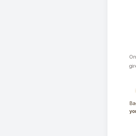
On
gir
Bağ
yo