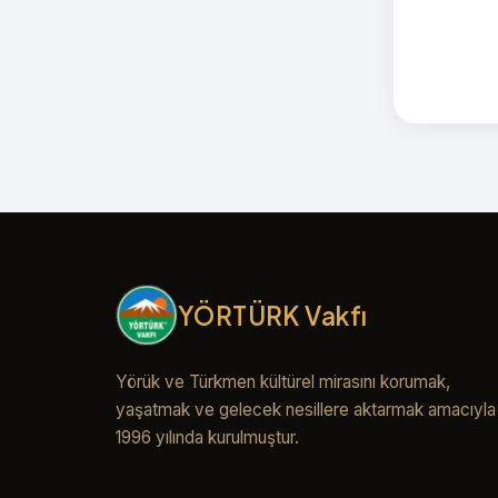
YÖRTÜRK Vakfı
Yörük ve Türkmen kültürel mirasını korumak,
yaşatmak ve gelecek nesillere aktarmak amacıyla
1996 yılında kurulmuştur.