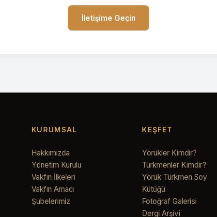
İletişime Geçin
KURUMSAL
KEŞFET
Hakkımızda
Yörükler Kimdir?
Yönetim Kurulu
Türkmenler Kimdir?
Vakfın İlkeleri
Yörük Türkmen Soy
Vakfın Amacı
Kütüğü
Şubelerimiz
Fotoğraf Galerisi
Dergi Arşivi