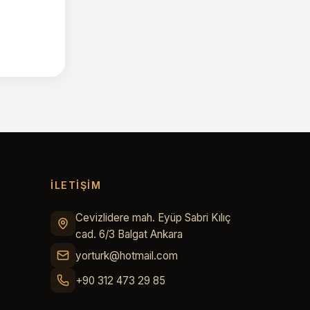
İLETİŞİM
Cevizlidere mah. Eyüp Sabri Kılıç
cad. 6/3 Balgat Ankara
yorturk@hotmail.com
+90 312 473 29 85