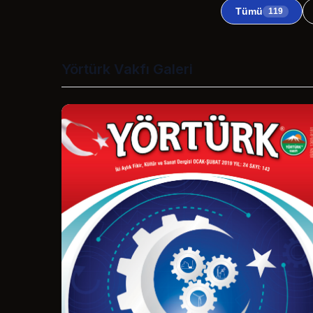
Tümü
119
Yörtürk Vakfı Galeri