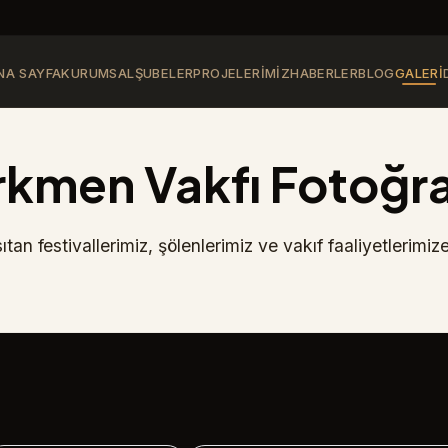
NA SAYFA
KURUMSAL
ŞUBELER
PROJELERIMIZ
HABERLER
BLOG
GALERI
rkmen Vakfı Fotoğraf
n festivallerimiz, şölenlerimiz ve vakıf faaliyetlerimize 