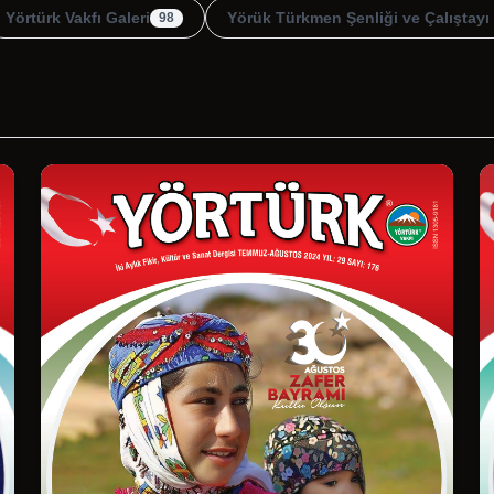
Yörtürk Vakfı Galeri
Yörük Türkmen Şenliği ve Çalıştayı
98