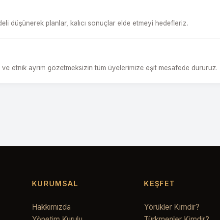
eli düşünerek planlar, kalıcı sonuçlar elde etmeyi hedefleriz.
 ve etnik ayrım gözetmeksizin tüm üyelerimize eşit mesafede dururuz.
KURUMSAL
KEŞFET
Hakkımızda
Yörükler Kimdir?
Yönetim Kurulu
Türkmenler Kimdir?