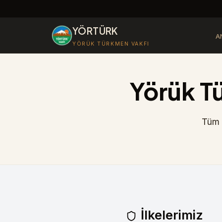
YÖRTÜRK
A
YÖRÜK TÜRKMEN VAKFI
Yörük Tü
Tüm f
İlkelerimiz