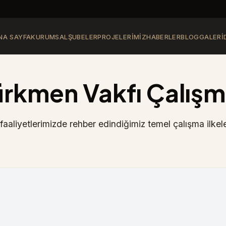
NA SAYFA
KURUMSAL
ŞUBELER
PROJELERIMIZ
HABERLER
BLOG
GALERI
rkmen Vakfı Çalışma
aaliyetlerimizde rehber edindiğimiz temel çalışma ilkel