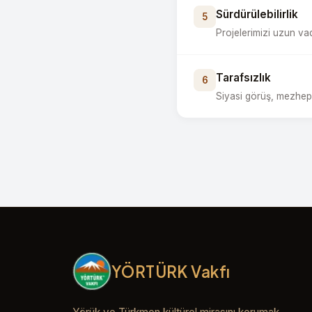
Sürdürülebilirlik
5
Projelerimizi uzun vad
Tarafsızlık
6
Siyasi görüş, mezhep
YÖRTÜRK Vakfı