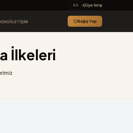
EN
Üye Girişi
Bağış Yap
DERGI
İLETIŞIM
 İlkeleri
erimiz