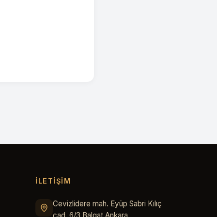
İLETİŞİM
Cevizlidere mah. Eyüp Sabri Kılıç
cad. 6/3 Balgat Ankara