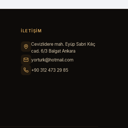
İLETİŞİM
Cevizlidere mah. Eyüp Sabri Kılıç
cad. 6/3 Balgat Ankara
yorturk@hotmail.com
+90 312 473 29 85