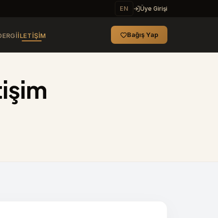
EN
Üye Girişi
Bağış Yap
DERGI
İLETIŞIM
tişim