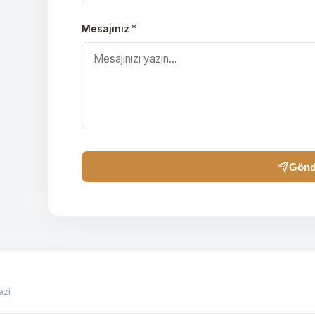
Mesajınız *
Gönd
ezi