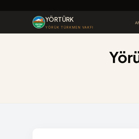
YÖRTÜRK
A
YÖRÜK TÜRKMEN VAKFI
Yörü