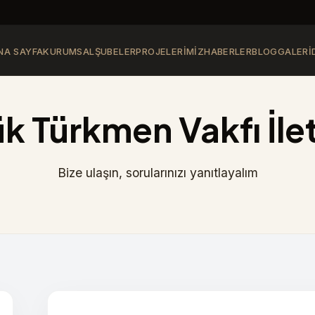
NA SAYFA
KURUMSAL
ŞUBELER
PROJELERIMIZ
HABERLER
BLOG
GALERI
k Türkmen Vakfı İle
Bize ulaşın, sorularınızı yanıtlayalım