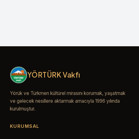
çıktılar elde edilmiştir.
Devamını Oku
YÖRTÜRK Vakfı
Yörük ve Türkmen kültürel mirasını korumak, yaşatmak
ve gelecek nesillere aktarmak amacıyla 1996 yılında
kurulmuştur.
KURUMSAL